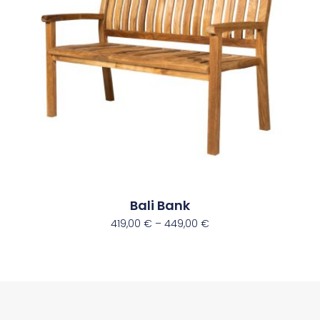
Bali Bank
419,00
€
–
449,00
€