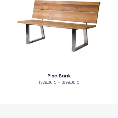
Pisa Bank
1.329,00
€
–
1.699,00
€