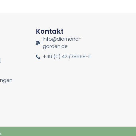
n
Kontakt
info@diamond-
garden.de
+49 (0) 421/38658-11
g
lungen
.