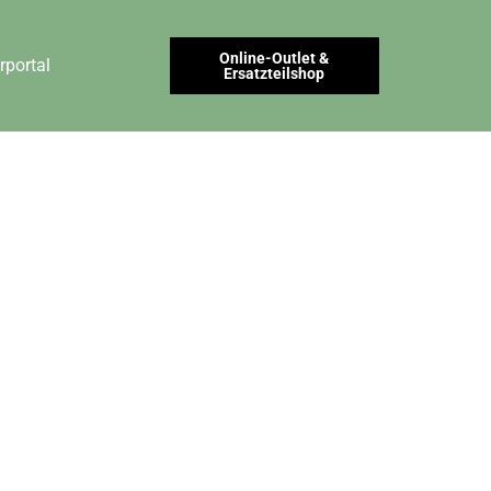
Online-Outlet &
rportal
Ersatzteilshop