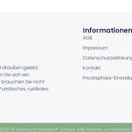
Informatione
AGB
Impressum
Datenschutzerklärun
d draußen gelebt.
Kontakt
n Sie sich ein
Privatsphäre-Einstel
 brauchen Sie nicht
ristisches, rustikales
2025 © Diamond Garden® GmbH. Alle Rechte vorbehalten