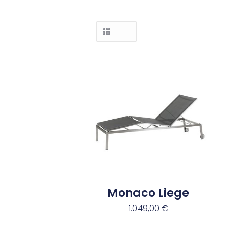
Monaco Liege
1.049,00
€