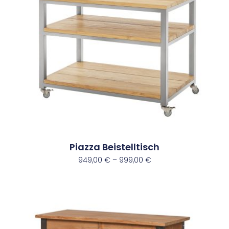
Piazza Beistelltisch
949,00
€
–
999,00
€