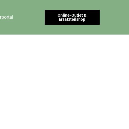
Online-Outlet &
rportal
Ersatzteilshop