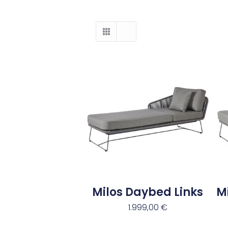
Milos Daybed Links
M
1.999,00
€