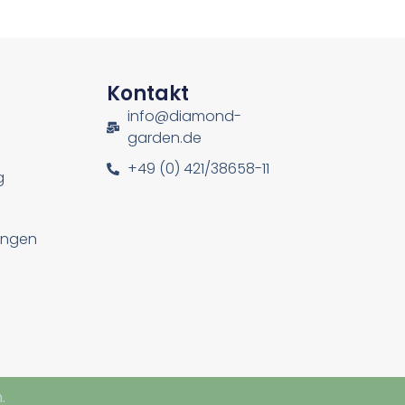
n
Kontakt
info@diamond-
garden.de
+49 (0) 421/38658-11
g
lungen
.