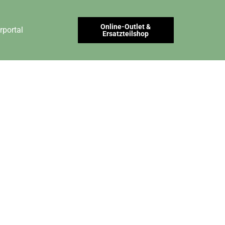
Online-Outlet &
rportal
Ersatzteilshop