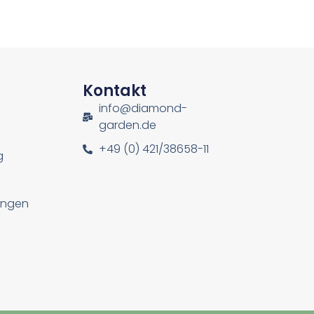
n
Kontakt
info@diamond-
garden.de
+49 (0) 421/38658-11
g
lungen