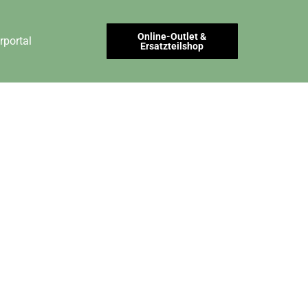
Online-Outlet &
rportal
Ersatzteilshop