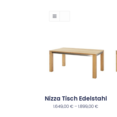
Nizza Tisch Edelstahl
1.649,00
€
–
1.899,00
€