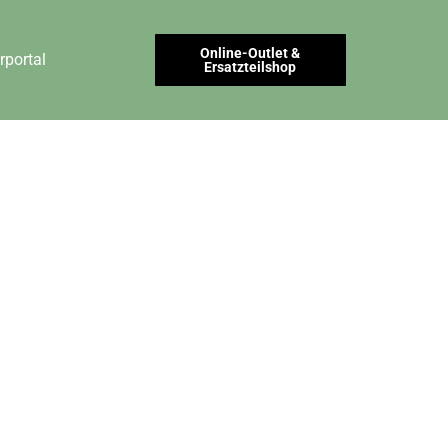
Online-Outlet &
rportal
Ersatzteilshop