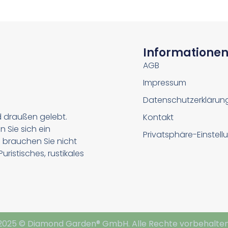
Informatione
AGB
Impressum
Datenschutzerklärun
d draußen gelebt.
Kontakt
n Sie sich ein
Privatsphäre-Einstel
 brauchen Sie nicht
ristisches, rustikales
2025 © Diamond Garden® GmbH. Alle Rechte vorbehalten