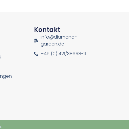
n
Kontakt
info@diamond-
garden.de
+49 (0) 421/38658-11
g
lungen
.