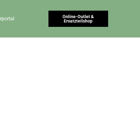
Online-Outlet &
rportal
Ersatzteilshop