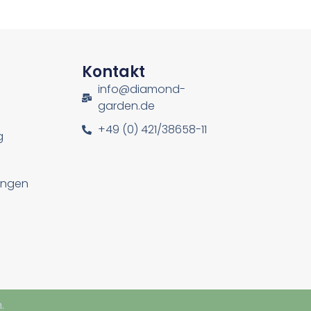
n
Kontakt
info@diamond-
garden.de
+49 (0) 421/38658-11
g
lungen
.