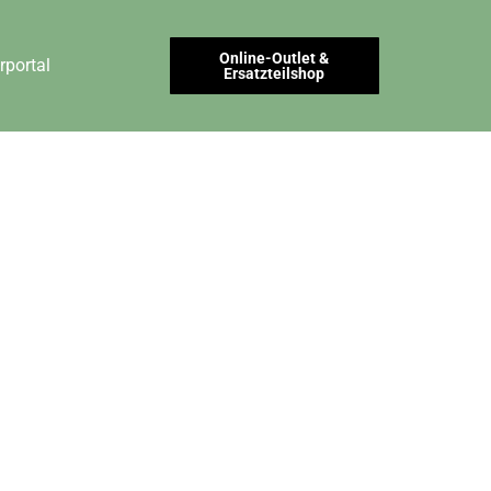
Online-Outlet &
rportal
Ersatzteilshop