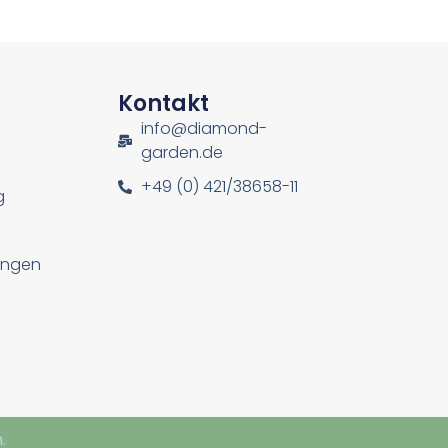
n
Kontakt
info@diamond-
garden.de
+49 (0) 421/38658-11
g
lungen
.