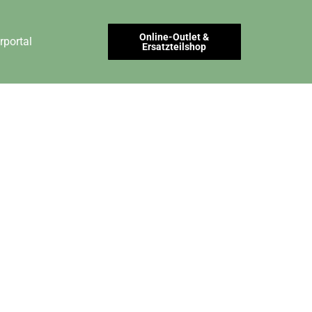
Online-Outlet &
rportal
Ersatzteilshop