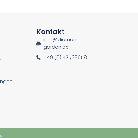
n
Kontakt
info@diamond-
garden.de
+49 (0) 421/38658-11
g
lungen
.