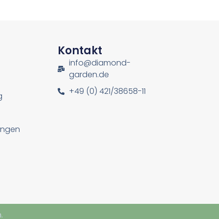
n
Kontakt
info@diamond-
garden.de
+49 (0) 421/38658-11
g
lungen
.