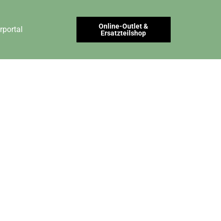
Online-Outlet &
rportal
Ersatzteilshop