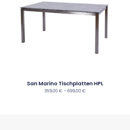
San Marino Tischplatten HPL
359,00
€
–
699,00
€