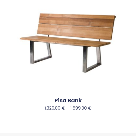
Pisa Bank
1.329,00
€
–
1.699,00
€