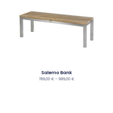
Salerno Bank
789,00
€
–
989,00
€