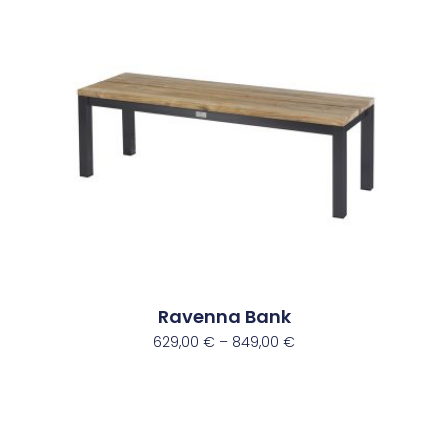
Ravenna Bank
629,00
€
–
849,00
€