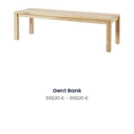
Gent Bank
599,00
€
–
659,00
€