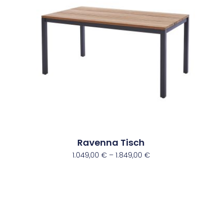
Ravenna Tisch
1.049,00
€
–
1.849,00
€