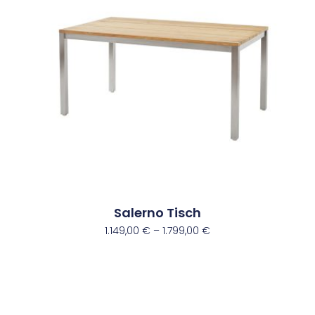
Salerno Tisch
1.149,00
€
–
1.799,00
€