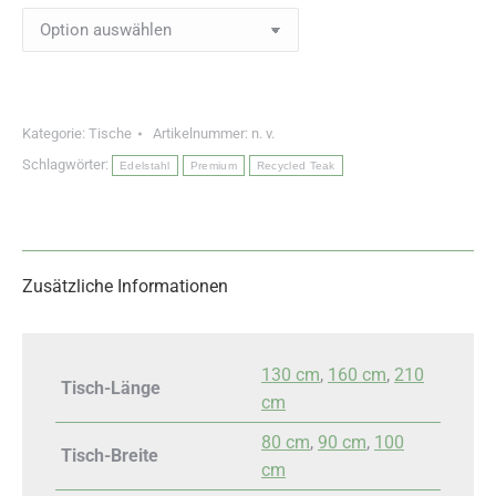
Kategorie:
Tische
Artikelnummer:
n. v.
Schlagwörter:
Edelstahl
Premium
Recycled Teak
Zusätzliche Informationen
130 cm
,
160 cm
,
210
Tisch-Länge
cm
80 cm
,
90 cm
,
100
Tisch-Breite
cm