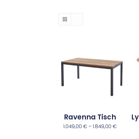
Ravenna Tisch
Ly
1.049,00
€
–
1.849,00
€