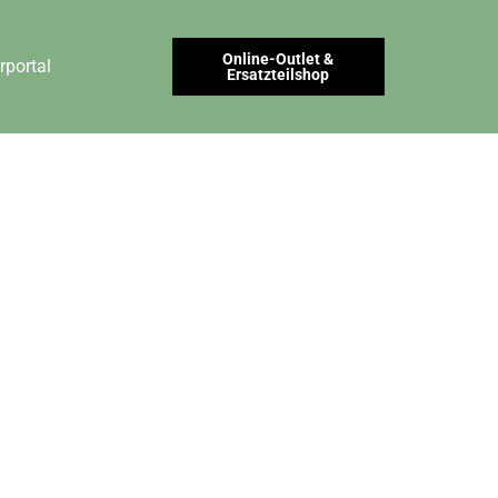
Online-Outlet &
rportal
Ersatzteilshop