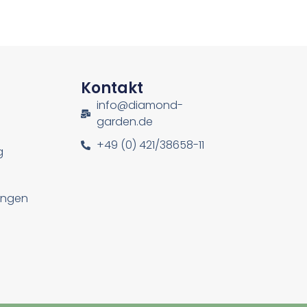
n
Kontakt
info@diamond-
garden.de
+49 (0) 421/38658-11
g
lungen