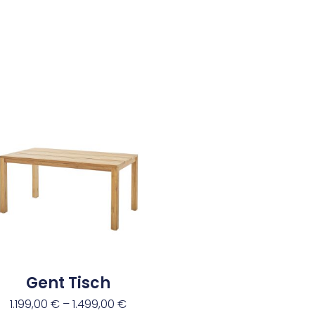
Gent Tisch
1.199,00
€
–
1.499,00
€