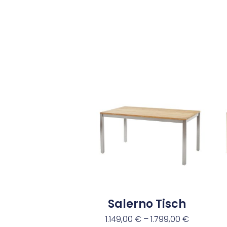
Salerno Tisch
1.149,00
€
–
1.799,00
€