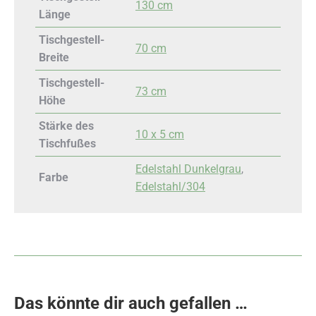
130 cm
Länge
Tischgestell-
70 cm
Breite
Tischgestell-
73 cm
Höhe
Stärke des
10 x 5 cm
Tischfußes
Edelstahl Dunkelgrau
,
Farbe
Edelstahl/304
Das könnte dir auch gefallen …