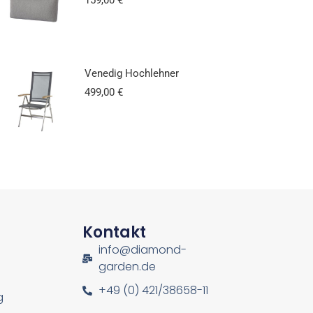
Venedig Hochlehner
499,00
€
n
Kontakt
info@diamond-
garden.de
+49 (0) 421/38658-11
g