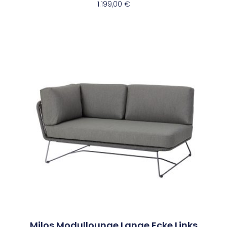
1.199,00
€
Milos Modullounge Lange Ecke Links