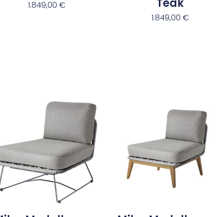
Teak
1.849,00
€
1.849,00
€