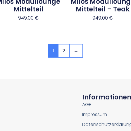
Milos Modullounge
Milos Modulloung
Mittelteil
Mittelteil – Teak
949,00
€
949,00
€
1
2
→
Informatione
AGB
Impressum
Datenschutzerklärun