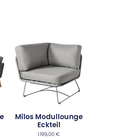
e
Milos Modullounge
Eckteil
1.199,00
€