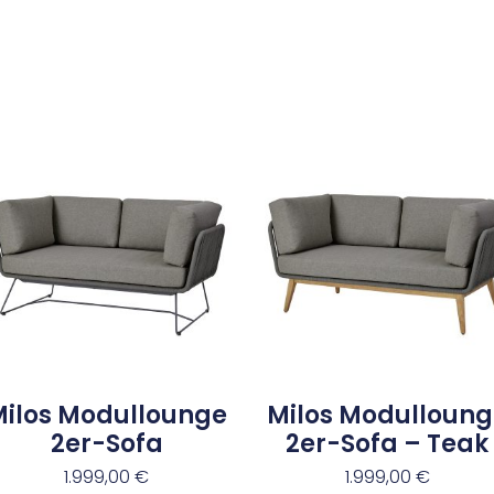
Milos Modullounge
Milos Modulloung
2er-Sofa
2er-Sofa – Teak
1.999,00
€
1.999,00
€