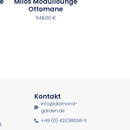
e
Milos Modullounge
Ottomane
549,00
€
n
Kontakt
info@diamond-
garden.de
+49 (0) 421/38658-11
g