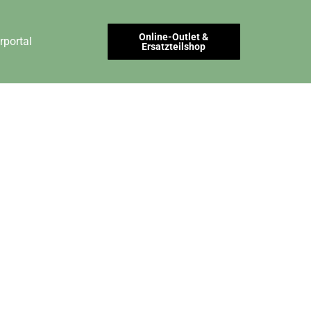
Online-Outlet &
rportal
Ersatzteilshop