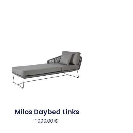
Milos Daybed Links
1.999,00
€