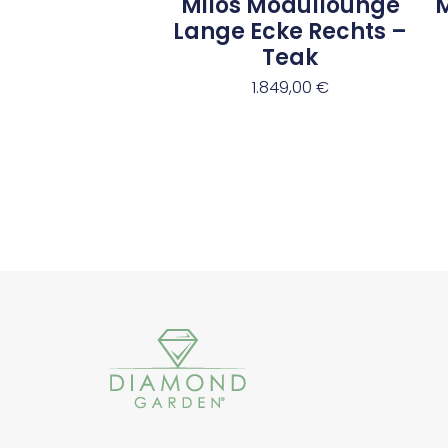
Milos Modullounge
Lange Ecke Rechts –
Teak
1.849,00
€